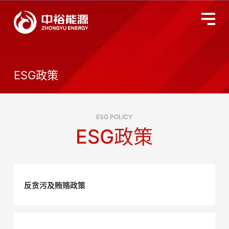
关于中裕
全国服务监督热线
400-677-3633
ESG政策
燃气业务
ESG POLICY
智慧能源
ESG政策
投资者关系
环境、社会及管治
反贪污及贿赂政策
新闻动态