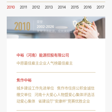
2010
2011
2012
2013
2014
2015
2016
2017
2
企业文化
2010
荣誉
人才发展
2002-2026
发展清洁能源，成就美好生活
物资招标
联系我们
中裕（河南）能源控股有限公司
中原最佳雇主企业人气榜最佳雇主
焦作中裕
城乡建设工作先进单位 焦作市住房公积金诚信
缴交单位 河南十大爱心人物暨爱心集体评选活
动爱心集体 省建设厅“安康杯“竞赛优胜企业