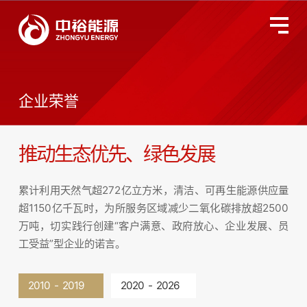
关于中裕
全国服务监督热线
400-677-3633
企业荣誉
燃气业务
推动生态优先、绿色发展
智慧能源
累计利用天然气超272亿立方米，清洁、可再生能源供应量
投资者关系
超1150亿千瓦时，为所服务区域减少二氧化碳排放超2500
万吨，切实践行创建“客户满意、政府放心、企业发展、员
工受益”型企业的诺言。
环境、社会及管治
2010 - 2019
2020 - 2026
新闻动态