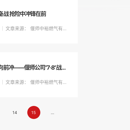
奋战 抢险中冲锋在前
文章来源： 偃师中裕燃气有限公司
无惧风雨，向前冲——偃师公司“7·8”战暴风、保民生纪实
文章来源： 偃师中裕燃气有限公司
14
15
...