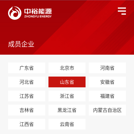
关于中裕
全国服务监督热线
400-677-3633
成员企业
燃气业务
广东省
北京市
河南省
智慧能源
河北省
山东省
安徽省
投资者关系
江苏省
浙江省
福建省
环境、社会及管治
吉林省
黑龙江省
内蒙古自治区
江西省
云南省
新闻动态