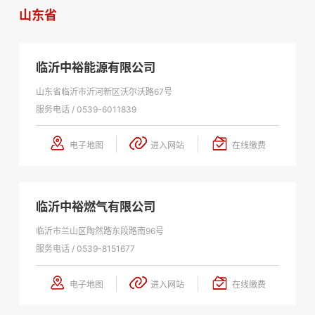
山东省
企业文化
人才发展
临沂中裕能源有限公司
山东省临沂市沂河新区沃尔沃路67号
物资招标
服务电话 / 0539-6011839
电子地图
进入网站
在线缴费
联系我们
临沂中裕燃气有限公司
临沂市兰山区陶然路东段路南96号
服务电话 / 0539-8151677
电子地图
进入网站
在线缴费