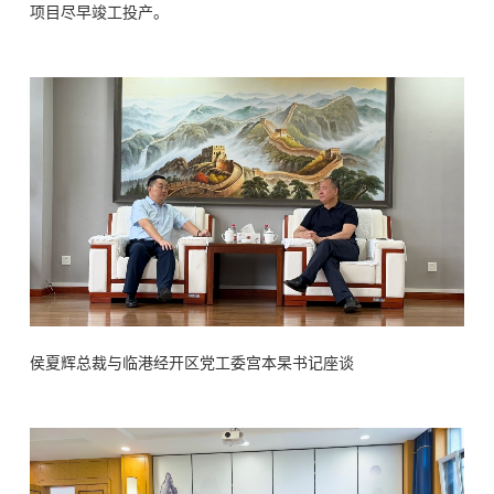
项目尽早竣工投产。
侯夏辉总裁与
临港经开区党工委宫本杲书记座谈