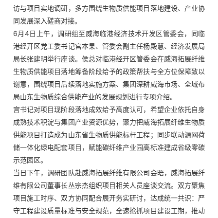
访与项目实地调研，多方围绕生物质供能项目落地建设、产业协
企业文化
同发展深入磋商对接。
6月4日上午，调研组至威海临港经济技术开发区管委会，同临
人才发展
港经开区党工委书记宫本杲、管委会副主任杨殿慧、经济发展局
局长张建明举行座谈。侯总对临港经开区管委会在威海拓展纤维
生物质供能项目落地筹备阶段给予的政策帮扶与全方位保障致以
物资招标
谢意，围绕项目后续落地实施方案、集团深耕威海市场、全域布
局山东生物质综合供能产业的发展规划进行专项介绍。
联系我们
宫书记对项目现阶段落地成效给予高度认可，希望企业依托自身
成熟技术积淀与集团产业资源优势，聚力把威海拓展纤维生物质
供能项目打造成为山东省生物质供能标杆工程；同步联动源网荷
储一体化绿电配套项目，赋能碳纤维产业园高标准建成省级零碳
示范园区。
当日下午，调研团队赴威海拓展纤维有限公司会晤，威海拓展纤
维有限公司董事长丛宗杰组织项目相关人员座谈交流。双方聚焦
项目施工时序、双方协同配合展开务实研讨，达成统一共识：严
守工程建设质量标准与安全规范，全速抢抓项目建设工期，推动