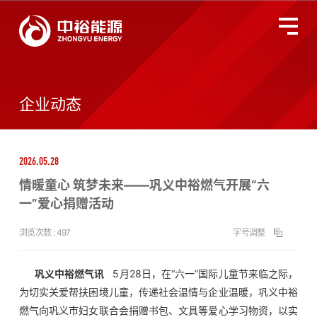
关于中裕
全国服务监督热线
400-677-3633
企业动态
燃气业务
2026.05.28
智慧能源
情暖童心 筑梦未来——巩义中裕燃气开展“六
一”爱心捐赠活动
投资者关系
浏览次数 :
497
字号调整
环境、社会及管治
巩义中裕燃气讯
5月28日，
在“六一”国际儿童节来临之际，
为切实关爱帮扶困境儿童，传递社会温情与企业温暖，巩义中裕
新闻动态
燃气向巩义市妇女联合会捐赠书包、文具等爱心学习物资，以实