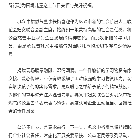
际行动为困境儿童送上节日关怀与美好祝福。
企业文化
巩义中裕燃气董事长梅喜迎作为
巩义市新的社会阶层人士联
人才发展
谊会妇女联合会
副主席，始终如一地秉持高度的社会责任感，将
公益慈善事业视为企业发展的精神底色。
而
此次捐赠的学习用
品，
更是
承载着
巩义中裕燃气对困境儿童的殷切期望与深情厚
物资招标
意。
联系我们
捐赠现场暖意融融、温情满满。一件件崭新的学习物资有序
交接、爱心传递，不仅有效缓解了困难家庭的学习物资压力，切
实解决孩子们的实际需求，更以暖心之举给予孩子们精神鼓励，
为他们的童年时光注入温暖力量。
巩义市妇女联合会对巩义中裕
燃气的公益善举表示衷心感谢，高度认可企业主动担当、回馈社
会的责任风采。
公益不止步，善意永前行。下一步，巩义中裕燃气将持续践
行企业社会责任，常态化开展关爱帮扶、公益惠民等系列活动，