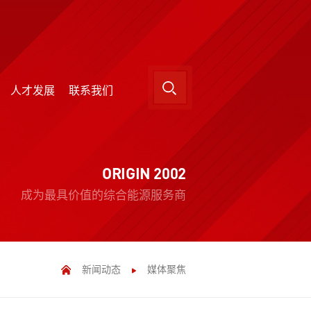
人才发展
联系我们
人才发展
联系我们
ORIGIN 2002
成为最具价值的综合能源服务商
新闻动态
媒体聚焦