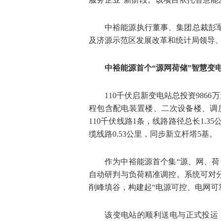
中裕能源执行董事、集团总裁彭
及济源示范区发展改革和统计局领导
中裕能源首个“源网荷储”智慧变
110千伏启新变电站总投资9866
程包含配电装置楼、二次设备楼、调度
110千伏线路1条，线路路径总长1.35
缆线路0.53公里，同步新立杆塔5基。
作为中裕能源首个集“源、网、
自动研判与负荷精准调控。系统可对
削峰填谷，构建起“电源可控、电网可
该变电站的顺利送电与正式投运