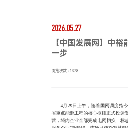
2026.05.27
【中国发展网】中裕能
一步
浏览次数 :
1378
4月29日上午，随着国网调度指
省重点能源工程的核心枢纽正式投运暨
营，域内企业全部完成电网切换，标志
服务企业”新阶段。该项目依托智慧