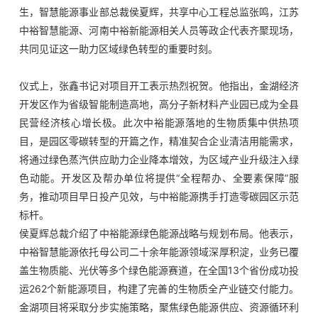
生，智慧能源事业部总裁侯夏辉，共享中心工程总监张鸣，江苏
企业文化
中裕智慧能源、河南中裕新能源相关人员等政企代表齐聚现场，
共同见证这一助力区域绿色转型的重要时刻。
人才发展
仪式上，张鑫书记对项目开工表示热烈祝贺。他指出，金湖经济
开发区作为省级智能制造高地，高分子新材料产业园已成为全县
物资招标
民营经济核心增长极。此次中裕能源落地的生物质集中供热项
目，是园区零碳转型的开篇之作，精准契合企业清洁用能需求，
联系我们
将通过绿色蒸汽供应助力企业降本增效，为区域产业升级注入绿
色动能。开发区及帮办单位将提供“全程帮办、全要素保障”服
务，推动项目早日投产见效，与中裕能源携手打造零碳园区示范
标杆。
侯夏辉总裁介绍了中裕能源绿色能源战略与规划布局。他表示，
中裕智慧能源依托母公司二十余年能源领域深厚积淀，业务已覆
盖生物质能、光伏等多个绿色能源赛道，在全国13个省份成功投
运262个新能源项目，构建了完善的生物质全产业链交付能力。
金湖项目将采取分步实施策略，聚焦绿色能源供应、资源循环利