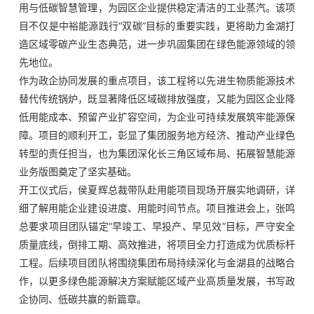
用与低碳智慧管理，为园区企业提供稳定清洁的工业蒸汽。该项
目不仅是中裕能源践行“双碳”目标的重要实践，更将助力金湖打
造区域零碳产业生态典范，进一步巩固集团在绿色能源领域的领
先地位。
作为政企协同发展的重点项目，该工程将以先进生物质能源技术
替代传统锅炉，既显著降低区域碳排放强度，又能为园区企业降
低用能成本、预留产业扩容空间，为企业可持续发展筑牢能源保
障。项目的顺利开工，彰显了集团服务地方经济、推动产业绿色
转型的责任担当，也为集团深化长三角区域布局、拓展智慧能源
业务版图奠定了坚实基础。
开工仪式后，侯夏辉总裁带队赴用能项目现场开展实地调研，详
细了解用能企业建设进度、用能时间节点。项目推进会上，张鸣
总要求项目团队锚定“早竣工、早投产、早见效”目标，严守安全
质量底线，倒排工期、高效推进，将项目全力打造成为优质标杆
工程。后续项目团队将围绕集团布局持续深化与金湖县的战略合
作，以更多绿色能源解决方案赋能区域产业高质量发展，书写政
企协同、低碳共赢的新篇章。