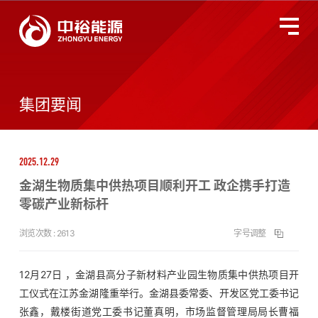
关于中裕
全国服务监督热线
400-677-3633
集团要闻
燃气业务
2025.12.29
智慧能源
金湖生物质集中供热项目顺利开工 政企携手打造
零碳产业新标杆
投资者关系
浏览次数 :
2613
字号调整
环境、社会及管治
12月27日 ，金湖县高分子新材料产业园生物质集中供热项目开
工仪式在江苏金湖隆重举行。金湖县委常委、开发区党工委书记
新闻动态
张鑫，戴楼街道党工委书记董真明，市场监督管理局局长曹福