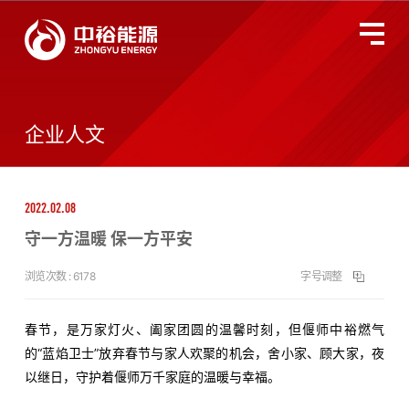
关于中裕
全国服务监督热线
400-677-3633
企业人文
燃气业务
2022.02.08
智慧能源
守一方温暖 保一方平安
投资者关系
浏览次数 :
6178
字号调整
环境、社会及管治
春节，是万家灯火、阖家团圆的温馨时刻，但偃师中裕燃气
的“蓝焰卫士”放弃春节与家人欢聚的机会，舍小家、顾大家，夜
以继日，守护着偃师万千家庭的温暖与幸福。
新闻动态