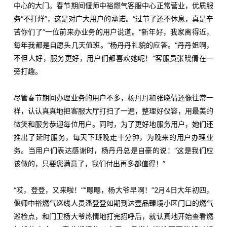
中心的大门。春节期间偃师中裕燃气客服中心正常营业，优质服
务“不打烊”，这是对广大用户的承诺。“过节了还不休息，真是辛
苦你们了”一位前来办业务的用户说道。“新年好，我家离得近，
每年我都是自愿头几天值班。”杨丹丹礼貌的应答。“丹丹姐啊，
不但人好，服务更好，用户们都喜欢她呢！”客服员张晓倩在一
旁打趣。
尽管春节期间办理业务的用户不多，杨丹丹和张晓倩还像往常一
样，认认真真地把客服大厅打扫了一遍，整理好仪容，用最美的
微笑和服务恭迎每位用户。同时，为了更好地服务用户，她们还
推出了延时服务，每天下班晚走十分钟，为晚来的用户办理业
务。当用户们表达感谢时，杨丹丹总是自豪的说：“这是我们应
该做的，只要您满意了，我们付出再多都值得！”
“哎，登登，又来啦！”“嗯嗯，杨大爷早啊！”2月4日大年初四，
偃师中裕燃气巡线人员潘登登如期到达壹品臻境小区门口的燃气
巡检点，和门卫杨大爷热情地打完招呼后，就认真地开始查看燃