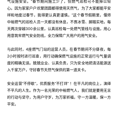
气设施安全。“春节期间施工少了，但燃气巡检可不能掉以轻
心。因为家家户户欢聚团圆都得使用天然气，为了大家都能平安
祥和地度过春节，我得更认真更谨慎。”这个春节假期里，偃师
中裕燃气的巡检人员一天都没有休息，不畏冰雪、脚踏实地，每
天两次穿越300余公里，认真巡检每一处燃气管线与设施，用心
用意筑牢燃气安全防线，全力保障广大用户的用气安全。
与此同时，4座燃气门站的运营人员，在春节期间不分昼夜，每
2小时按时进行巡查，用行动确保燃气设施的正常运行与气量调
度的精确无误。兢兢业业、认真负责，只为安全地把清洁能源送
入千家万户，守好春节天然气保供的第一道关卡。
安全运营“不停歇”，优质服务“不打烊” ！在平凡的岗位上，演绎
不平凡的人生。作为一名光荣的中裕燃气人，我们就是要用无言
的行动与坚守，为用户守岁，为万家祈福，守一方温暖，保一方
平安。