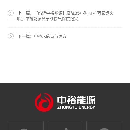
上一篇：【临沂中裕能源】鏖战35小时 守护万家烟火
—— 临沂中裕能源冀宁线停气保供纪实
下一篇：中裕人的诗与远方