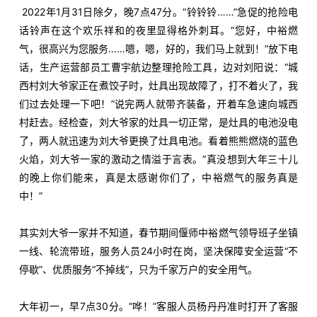
2022年1月31日除夕，晚7点47分。“铃铃铃……”急促的抢险电
企业文化
话铃声在这个欢乐祥和的夜里显得格外刺耳。“您好，中裕燃
气，很高兴为您服务……嗯，嗯，好的，我们马上就到！”放下电
人才发展
话，生产运营部员工曹宇航边整理抢险工具，边对刘阳说：“城
西村刘大爷家正在煮饺子时，灶具出现故障了，打不着火了，我
们过去处理一下吧！”说完两人就带齐装备，开着车急速向城西
物资招标
村赶去。经检查，刘大爷家的灶具一切正常，是灶具的电池没电
了，两人就迅速为刘大爷更换了灶具电池。看着熊熊燃烧的蓝色
联系我们
火焰，刘大爷一家的激动之情溢于言表。“真没想到大年三十儿
的晚上你们能来，真是太感谢你们了，中裕燃气的服务真是
中！”
其实刘大爷一家并不知道，春节期间偃师中裕燃气领导班子坐镇
一线、轮流带班，服务人员24小时在岗，坚决保障安全运营“不
停歇”、优质服务“不掉线”，只为千家万户的安全用气。
大年初一，早7点30分。“哗！”客服人员杨丹丹准时打开了客服