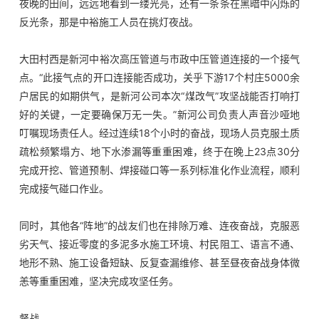
夜晚的田间，远远地看到一缕光亮，还有一条条在黑暗中闪烁的
反光条，那是中裕施工人员在挑灯夜战。
大田村西是新河中裕次高压管道与市政中压管道连接的一个接气
点。“此接气点的开口连接能否成功，关乎下游17个村庄5000余
户居民的如期供气，是新河公司本次“煤改气”攻坚战能否打响打
好的关键，一定要确保万无一失。”新河公司负责人声音沙哑地
叮嘱现场责任人。经过连续18个小时的奋战，现场人员克服土质
疏松频繁塌方、地下水渗漏等重重困难，终于在晚上23点30分
完成开挖、管道预制、焊接碰口等一系列标准化作业流程，顺利
完成接气碰口作业。
同时，其他各“阵地”的战友们也在排除万难、连夜奋战，克服恶
劣天气、接近零度的多泥多水施工环境、村民阻工、语言不通、
地形不熟、施工设备短缺、反复查漏维修、甚至昼夜奋战身体微
恙等重重困难，坚决完成攻坚任务。
督战。