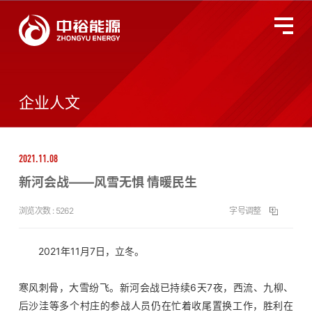
关于中裕
全国服务监督热线
400-677-3633
企业人文
燃气业务
2021.11.08
智慧能源
新河会战——风雪无惧 情暖民生
投资者关系
浏览次数 :
5262
字号调整
环境、社会及管治
2021年11月7日，立冬。
寒风刺骨，大雪纷飞。新河会战已持续6天7夜，西流、九柳、
新闻动态
后沙洼等多个村庄的参战人员仍在忙着收尾置换工作，胜利在