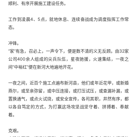
顺利、有序开展施工建设任务。
工作到凌晨4、5点，就地休息、连续奋战成为调度指挥工作常
态。
冲锋。
“家”有急，召必上，一声令下，便是数不清的义无反顾。由32家
公司400余人组成的尖兵队伍，星夜驰援，火速集结，一夜之
间“中裕红”便在新河大地遍地开花。
一夜之间，近百个施工点遍布新河县，他们或年近花甲，或新婚
燕尔，或至亲弥留，或中压连接，或打压试压，或查漏补漏，或
置换通气，或点火试烧，或安全宣传，各司其职，井然有序，都
以各自笃定的方式，为打赢这场攻坚战坚守着、拼搏着、奉献
着。
克艰。