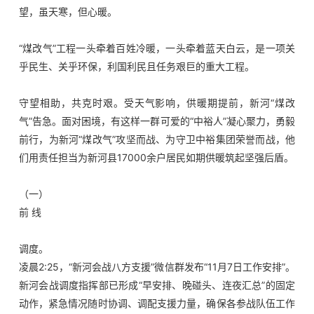
望，虽天寒，但心暖。
企业文化
“
煤改气”工程一头牵着百姓冷暖，一头牵着蓝天白云，是一项关
人才发展
乎民生、关乎环保，利国利民且任务艰巨的重大工程。
守望相助，共克时艰。受天气影响，供暖期提前，新河“煤改
物资招标
气”告急。面对困境，有这样一群可爱的“中裕人”凝心聚力，勇毅
前行，为新河“煤改气”攻坚而战、为守卫中裕集团荣誉而战，他
联系我们
们用责任担当为新河县17000余户居民如期供暖筑起坚强后盾。
（一）
前 线
调度。
凌晨2:25，“新河会战八方支援”微信群发布“11月7日工作安排”。
新河会战调度指挥部已形成“早安排、晚碰头、连夜汇总”的固定
动作，紧急情况随时协调、调配支援力量，确保各参战队伍工作