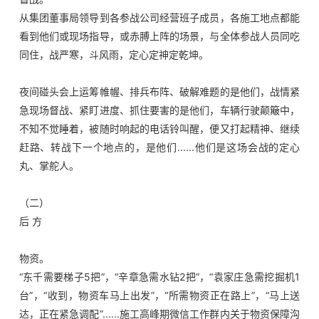
从集团董事局领导到各参战公司经营班子成员，各施工地点都能
看到他们或现场指导，或赤膊上阵的场景，与全体参战人员同吃
同住，战严寒，斗风雨，定心定神定乾坤。
夜间碰头会上运筹帷幄、排兵布阵、破解难题的是他们，战情紧
急现场督战、紧盯进度、抓住要害的是他们，车辆行驶颠簸中，
不知不觉睡着，被随时响起的电话铃叫醒，便又打起精神、继续
赶路、转战下一个地点的，是他们......他们是这场会战的定心
丸、掌舵人。
（二）
后 方
物资。
“东千需要梯子5把”，“辛章急需水钻2把”，“袁家庄急需挖掘机1
台”，“收到，物资车马上出发”，“所需物资正在路上”，“马上送
达，正在紧急调配”......施工高峰期微信工作群内关于物资保障沟