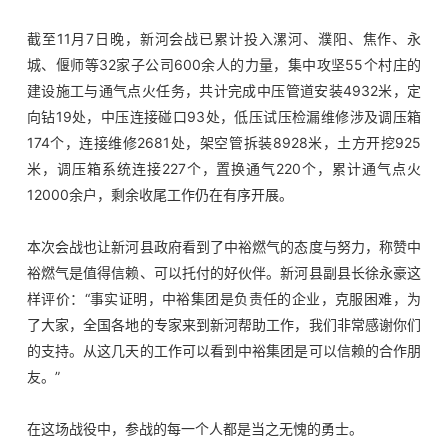
截至11月7日晚，新河会战已累计投入漯河、濮阳、焦作、永
城、偃师等32家子公司600余人的力量，集中攻坚55个村庄的
建设施工与通气点火任务，共计完成中压管道安装4932米，定
向钻19处，中压连接碰口93处，低压试压检漏维修涉及调压箱
174个，连接维修2681处，架空管拆装8928米，土方开挖925
米，调压箱系统连接227个，置换通气220个，累计通气点火
12000余户，剩余收尾工作仍在有序开展。
本次会战也让新河县政府看到了中裕燃气的态度与努力，称赞中
裕燃气是值得信赖、可以托付的好伙伴。新河县副县长徐永豪这
样评价：“事实证明，中裕集团是负责任的企业，克服困难，为
了大家，全国各地的专家来到新河帮助工作，我们非常感谢你们
的支持。从这几天的工作可以看到中裕集团是可以信赖的合作朋
友。”
在这场战役中，参战的每一个人都是当之无愧的勇士。