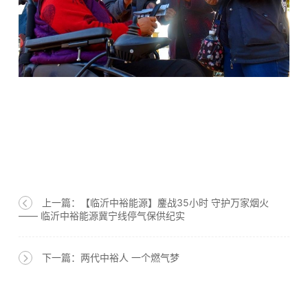
上一篇：【临沂中裕能源】鏖战35小时 守护万家烟火
—— 临沂中裕能源冀宁线停气保供纪实
下一篇：两代中裕人 一个燃气梦