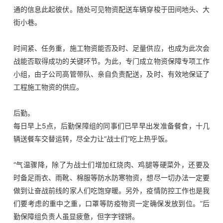
通的信息此起彼伏。随处可见物资配送车辆穿梭于田间地头、大
街小巷。
时间紧、任务重，施工物资能否及时、足量供应，也成为此次会
战能否取得成功的关键环节。为此，专门成立物资保障专项工作
小组，由子公司高管带队、亲自负责配送，及时、有效地保证了
工程施工物资的供应。
后勤。
每日早上5点，后勤保障组的同事们已早早出发准备餐食，十几
辆送餐车交替运转，尽全力让“战士们”吃上热乎饭。
“气温骤降，除了为战士们增加红烧肉、鸡腿等硬菜外，还要及
时备足雨衣、雨靴、棉服等防水防寒物资，想尽一切办法一定要
做到让奋战前线的家人们吃饱穿暖。另外，疫情防控工作也是我
们要考虑的重中之重，口罩等防疫物资一定确保发放到位。”后
勤保障组负责人虽显疲惫，但字字铿锵。