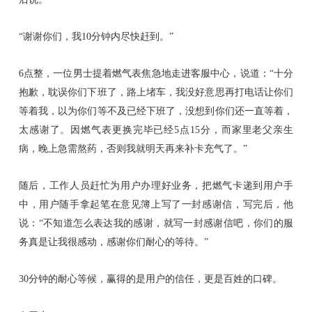
“谢谢你们，我10分钟内尽快赶到
。
”
6点整
，一位男士提着燃气表
焦急地走进
客服中心
，说道：
“
十分
抱歉，
耽误你们下班了，路上堵车，我没好意思再打电话让你们
等着我，以为你们等不及已经
下班了
，没想
到
你们还一直等着，
太感谢了。
因燃气表更换完毕已经
5点15分，而
家里老父亲生
病，
晚上急需
熬药，
否则
我就明天再来
补
卡充气了
。
”
随后，
工作人员
赶
忙为用户办理好业务，把燃气卡递到
用户
手
中
，用户随手
拿起笔
在意见簿上
写了一封感谢信，写完后，他
说
：
“不知道怎么表达我的感谢，就写一封感谢信吧
，
你们的服
务真是让我很感动，感谢你们
耐心的
等待
。
”
30分钟的耐心等候，赢得的是用户的信任，更是百姓的口碑。