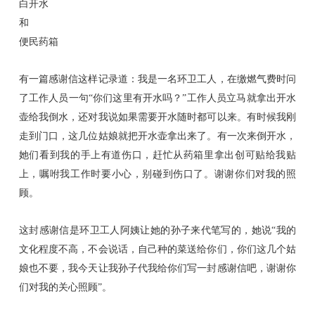
白开水
和
便民药箱
有一篇感谢信这样记录道：
我是一名环卫工人，在缴燃气费时问
了工作人员一句
“你们这里有开水吗？”工作人员立马就拿出开水
壶给我倒水，还对我说
如果
需要开水随时都可以来。有时候我刚
走到门口，这几位姑娘就把开水壶拿出来了。有一次来
倒
开水，
她们看到我的手上有道伤口，
赶忙
从药箱里拿出创可贴给我贴
上，
嘱咐
我工作时
要
小心，别碰到伤口了。谢谢你们对我的照
顾。
这
封
感谢信是环卫工人阿姨让她的孙子来代笔写的，她说
“我的
文化程度不高，不会说话，自己种的菜送给你们，你们这几个姑
娘也不要，我今天让我孙子
代
我给你们写一封感谢信吧，谢谢你
们对我的
关心
照顾
”。