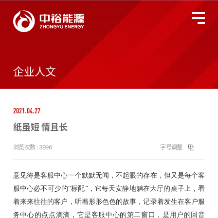
关于中裕
全国服务监督热线
400-677-3633
企业人文
燃气业务
2021.04.27
智慧能源
纸虽短 情且长
投资者关系
浏览次数 :
3996
字号调整
环境、社会及管治
意见簿
是
客服中心
一个默默无闻，不起眼的存在，但又是每个
客
服中心
必不可少的
“标配”，
它
每天安静地躺在
大厅
的桌子上，看
着来来往往的客户，听着形形色色的故事，记录着发生在
客户服
新闻动态
务中心
的点点滴滴
，
它
是
客服中心
的第二窗口，是
用户
的回音