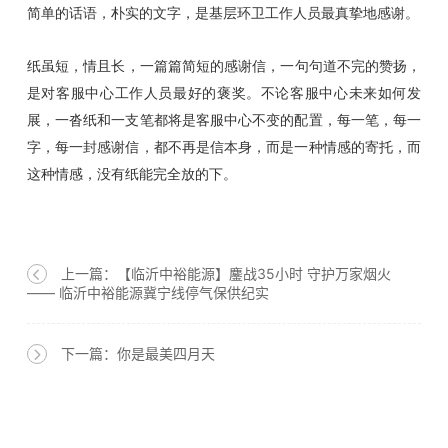
简单的话语，朴实的文字，是基层环卫工作人员最真挚地感谢。
纸
虽
短
，
情
且
长，
一篇篇简短的感谢信，一句句道不完的赞扬，
是对客服中心工作人员最好的褒奖。
不论
客服中心未来如何发
展
，一沓纸和一支笔都将是
客服中心
不变的配置，每一笔，每一
字，每一封
感谢
信，都不再是信本身，而是一种情感的寄托
，
而
这种情感，没有纸能完全放的
下。
上一篇：【临沂中裕能源】鏖战35小时 守护万家烟火
—— 临沂中裕能源冀宁线停气保供纪实
下一篇：你是最美四月天