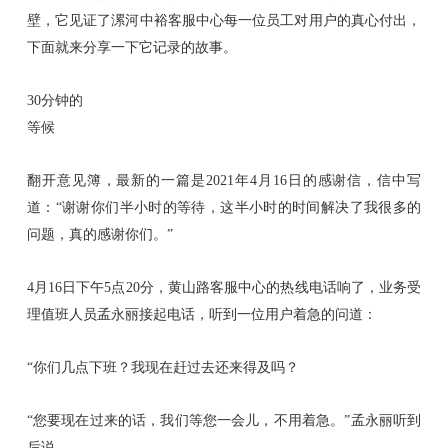
壁
，它
见证了漯河中裕客服中心每一位员工对用户的真心付出，
企业文化
下面就来分享一下它记录的故事。
人才发展
30分钟的
等候
物资招标
翻开意见簿，最新的一篇是
2021年4月16日的感谢信
，
信中写
道：
“谢谢你们半小时的等待，这半小时的时间解决了我很多的
联系我们
问题，真
的
感谢你们
。
”
4月16日
下午
5点20分
，黄山路客服中心的热线电话响了，业务受
理值班人员孟永丽接起电话，听到一位用户着急的问道
：
“你们几点下班？我现在赶过去还来得及吗？
“您要现在过来的话，我们等您一会儿，不用着急
。
”
孟永丽听到
后说。