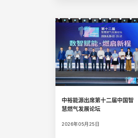
中裕能源出席第十二届中国智
慧燃气发展论坛
2026年05月25日