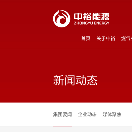
首页
关于中裕
燃气
首页
关于中裕
燃气
新闻动态
集团要闻
企业动态
媒体聚焦