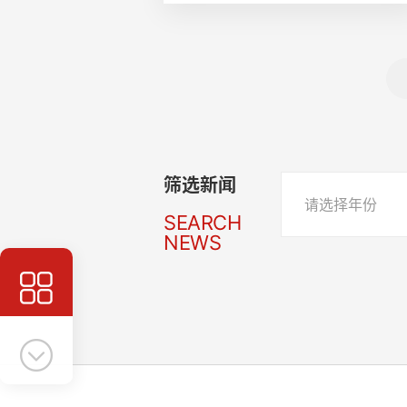
筛选新闻
请选择年份
SEARCH
NEWS