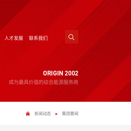
人才发展
联系我们
人才发展
联系我们
ORIGIN 2002
成为最具价值的综合能源服务商
新闻动态
集团要闻