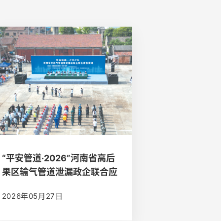
“平安管道·2026”河南省高后
果区输气管道泄漏政企联合应
急演练在焦作市博爱县顺利开
2026年05月27日
展