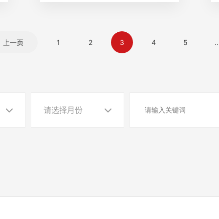
上一页
1
2
3
4
5
..
请选择月份