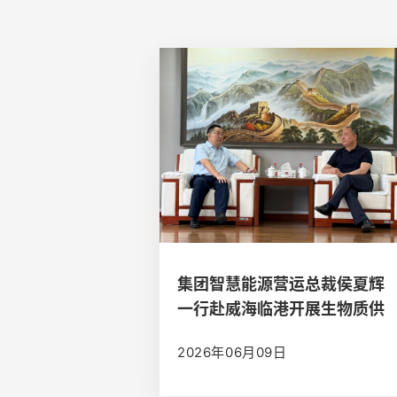
集团智慧能源营运总裁侯夏辉
一行赴威海临港开展生物质供
能项目调研对接
2026年06月09日